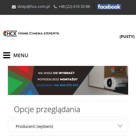
sklep@hcx.com.pl
+48 (22) 610 33 88
(PUSTY)
Opcje przeglądania
Producent: (wybierz)