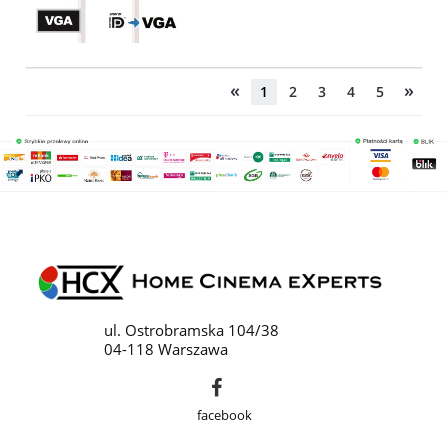
«
»
1
2
3
4
5
ul. Ostrobramska 104/38
04-118 Warszawa
facebook