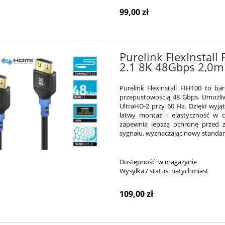
99,00 zł
Purelink FlexInstall
2.1 8K 48Gbps 2,0m
Purelink Flexinstall FIH100 to b
przepustowością 48 Gbps. Umożliw
UltraHD-2 przy 60 Hz. Dzięki wyj
łatwy montaż i elastyczność w c
zapewnia lepszą ochronę przed z
sygnału, wyznaczając nowy standard
Dostępność:
w magazynie
Wysyłka / status:
natychmiast
109,00 zł