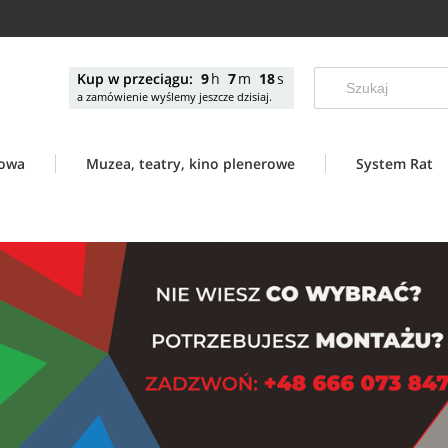
Kup w przeciągu:
9
7
17
a zamówienie wyślemy jeszcze dzisiaj.
nowa
Muzea, teatry, kino plenerowe
System Rat