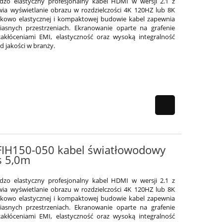
ardzo elastyczny profesjonalny kabel HDMI w wersji 2.1 z
ia wyświetlanie obrazu w rozdzielczości 4K 120HZ lub 8K
ątkowo elastycznej i kompaktowej budowie kabel zapewnia
iasnych przestrzeniach. Ekranowanie oparte na grafenie
akłóceniami EMI, elastyczność oraz wysoką integralność
 jakości w branży.
l FIH150-050 kabel światłowodowy
s 5,0m
ardzo elastyczny profesjonalny kabel HDMI w wersji 2.1 z
ia wyświetlanie obrazu w rozdzielczości 4K 120HZ lub 8K
ątkowo elastycznej i kompaktowej budowie kabel zapewnia
iasnych przestrzeniach. Ekranowanie oparte na grafenie
akłóceniami EMI, elastyczność oraz wysoką integralność