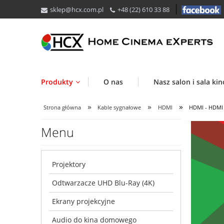
sklep@hcx.com.pl
+48 (22) 610 33 88
Produkty
O nas
Nasz salon i sala ki
»
»
»
Strona główna
Kable sygnałowe
HDMI
HDMI - HDMI
Menu
Projektory
Odtwarzacze UHD Blu-Ray (4K)
Ekrany projekcyjne
Audio do kina domowego