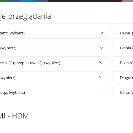
je przeglądania
ent: (wybierz)
HDMI: 
(wybierz)
Głębia 
elczość (przepustowość): (wybierz)
Przekró
 (wybierz)
Długość
sja: (wybierz)
Cena: (
I - HDMI