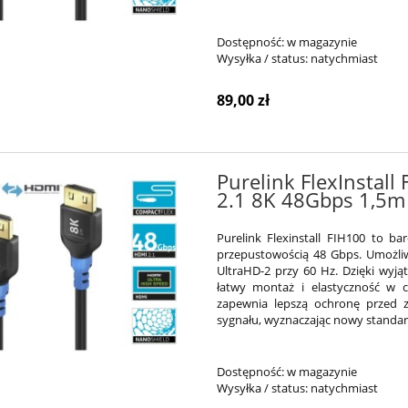
Dostępność:
w magazynie
Wysyłka / status:
natychmiast
89,00 zł
Purelink FlexInstall
2.1 8K 48Gbps 1,5m
Purelink Flexinstall FIH100 to b
przepustowością 48 Gbps. Umożliw
UltraHD-2 przy 60 Hz. Dzięki wyj
łatwy montaż i elastyczność w c
zapewnia lepszą ochronę przed z
sygnału, wyznaczając nowy standard
Dostępność:
w magazynie
Wysyłka / status:
natychmiast