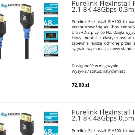
Purelink FlexInstall
2.1 8K 48Gbps 0,3m
Purelink Flexinstall FIH100 to b
przepustowością 48 Gbps. Umożliw
UltraHD-2 przy 60 Hz. Dzięki wyj
łatwy montaż i elastyczność w c
zapewnia lepszą ochronę przed z
sygnału, wyznaczając nowy standard
Dostępność:
w magazynie
Wysyłka / status:
natychmiast
72,00 zł
Purelink FlexInstall
2.1 8K 48Gbps 0,5m
Purelink Flexinstall FIH100 to b