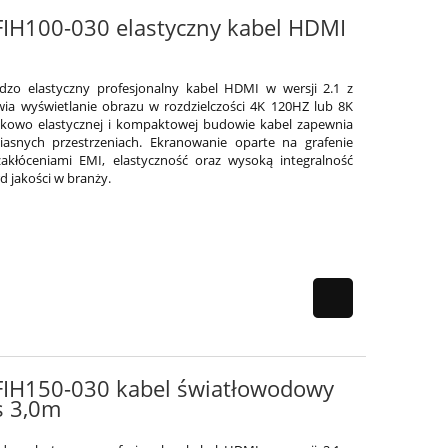
 FIH100-030 elastyczny kabel HDMI
ardzo elastyczny profesjonalny kabel HDMI w wersji 2.1 z
ia wyświetlanie obrazu w rozdzielczości 4K 120HZ lub 8K
ątkowo elastycznej i kompaktowej budowie kabel zapewnia
iasnych przestrzeniach. Ekranowanie oparte na grafenie
akłóceniami EMI, elastyczność oraz wysoką integralność
 jakości w branży.
l FIH150-030 kabel światłowodowy
s 3,0m