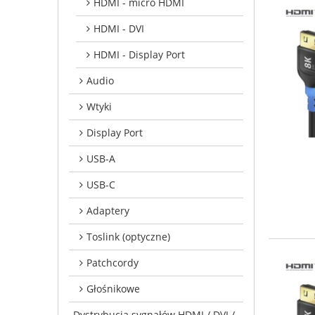
HDMI - micro HDMI
HDMI - DVI
HDMI - Display Port
Audio
Wtyki
Display Port
USB-A
USB-C
Adaptery
Toslink (optyczne)
Patchcordy
Głośnikowe
Dystrybucja sygnałów HDMI / DVI /