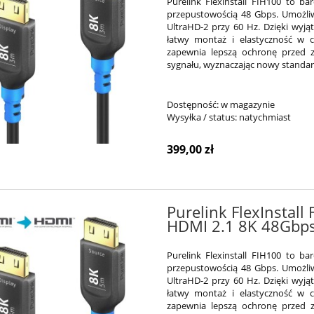
Purelink Flexinstall FIH100 to b
przepustowością 48 Gbps. Umożliw
UltraHD-2 przy 60 Hz. Dzięki wyj
łatwy montaż i elastyczność w c
zapewnia lepszą ochronę przed z
sygnału, wyznaczając nowy standard
Dostępność:
w magazynie
Wysyłka / status:
natychmiast
399,00 zł
Purelink FlexInstal
HDMI 2.1 8K 48Gbp
Purelink Flexinstall FIH100 to b
przepustowością 48 Gbps. Umożliw
UltraHD-2 przy 60 Hz. Dzięki wyj
łatwy montaż i elastyczność w c
zapewnia lepszą ochronę przed z