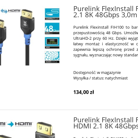
Purelink FlexInstall
2.1 8K 48Gbps 3,0m
Purelink Flexinstall FIH100 to b
przepustowością 48 Gbps. Umożliw
UltraHD-2 przy 60 Hz. Dzięki wyj
łatwy montaż i elastyczność w c
zapewnia lepszą ochronę przed z
sygnału, wyznaczając nowy standard
Dostępność:
w magazynie
Wysyłka / status:
natychmiast
134,00 zł
Purelink FlexInstal
HDMI 2.1 8K 48Gbp