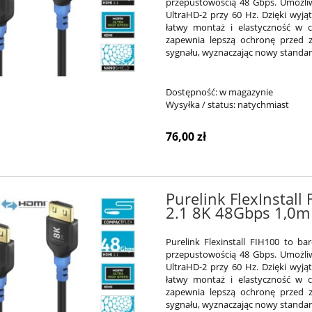
przepustowością 48 Gbps. Umożliw
UltraHD-2 przy 60 Hz. Dzięki wyj
łatwy montaż i elastyczność w c
zapewnia lepszą ochronę przed z
sygnału, wyznaczając nowy standard
Dostępność:
w magazynie
Wysyłka / status:
natychmiast
76,00 zł
Purelink FlexInstall
2.1 8K 48Gbps 1,0m
Purelink Flexinstall FIH100 to b
przepustowością 48 Gbps. Umożliw
UltraHD-2 przy 60 Hz. Dzięki wyj
łatwy montaż i elastyczność w c
zapewnia lepszą ochronę przed z
sygnału, wyznaczając nowy standard