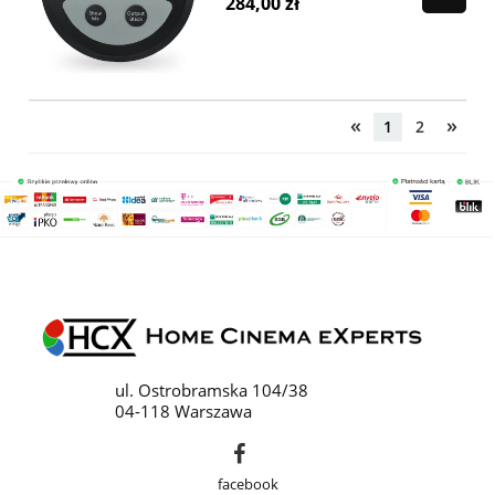
284,00 zł
«
»
1
2
ul. Ostrobramska 104/38
04-118 Warszawa
facebook