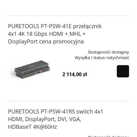
PURETOOLS PT-PSW-41E przełącznik
4x1 4K 18 Gbps HDMI + MHL +
DisplayPort cena promocyjna
Dostępność:
dostępny
Wysyłka / status:
natychmiast
2 114,00 zł
PURETOOLS PT-PSW-41RS switch 4x1
HDMI, DisplayPort, DVI, VGA,
HDBaseT 4K@60Hz