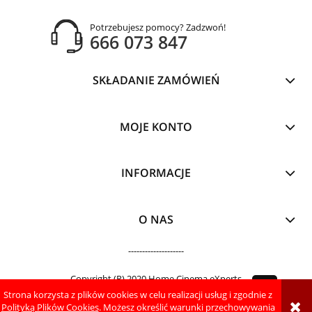
Potrzebujesz pomocy? Zadzwoń!
666 073 847
SKŁADANIE ZAMÓWIEŃ
MOJE KONTO
INFORMACJE
O NAS
--------------------
Copyright (R) 2020 Home Cinema eXperts
Strona korzysta z plików cookies w celu realizacji usług i zgodnie z
pokaż pełną wersję strony
Polityką Plików Cookies
. Możesz określić warunki przechowywania