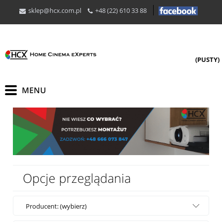
sklep@hcx.com.pl
+48 (22) 610 33 88
(PUSTY)
Opcje przeglądania
Producent: (wybierz)