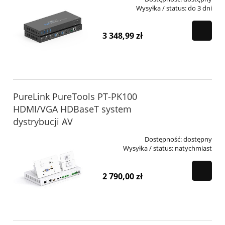
Wysyłka / status:
do 3 dni
3 348,99 zł
PureLink PureTools PT-PK100
HDMI/VGA HDBaseT system
dystrybucji AV
Dostępność:
dostępny
Wysyłka / status:
natychmiast
2 790,00 zł