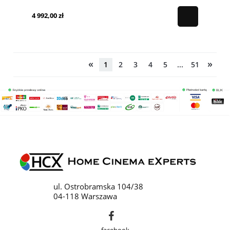
4 992,00 zł
«
»
1
2
3
4
5
...
51
ul. Ostrobramska 104/38
04-118 Warszawa