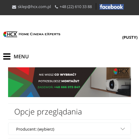
sklep@hcx.com.pl
+48 (22) 610 33 88
(PUSTY)
Opcje przeglądania
Producent: (wybierz)