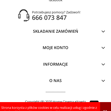
facebook
Potrzebujesz pomocy? Zadzwoń!
666 073 847
SKŁADANIE ZAMÓWIEŃ
MOJE KONTO
INFORMACJE
O NAS
--------------------
Copyright (R) 2020 Home Cinema eXperts
Strona korzysta z plików cookies w celu realizacji usług i zgodnie z
pokaż pełną wersję strony