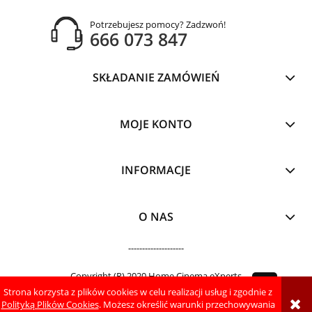
Potrzebujesz pomocy? Zadzwoń!
666 073 847
SKŁADANIE ZAMÓWIEŃ
MOJE KONTO
INFORMACJE
O NAS
--------------------
Copyright (R) 2020 Home Cinema eXperts
Strona korzysta z plików cookies w celu realizacji usług i zgodnie z
pokaż pełną wersję strony
Polityką Plików Cookies
. Możesz określić warunki przechowywania