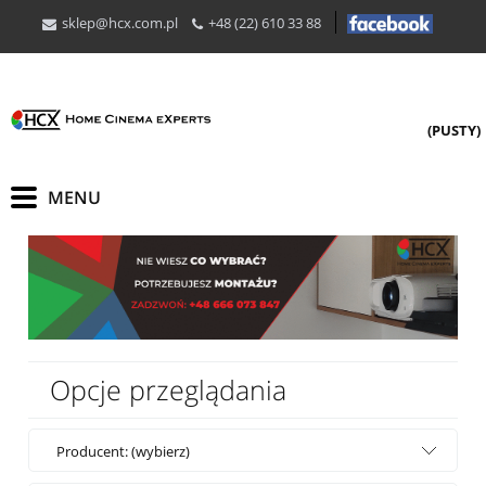
sklep@hcx.com.pl
+48 (22) 610 33 88
(PUSTY)
Opcje przeglądania
Producent: (wybierz)