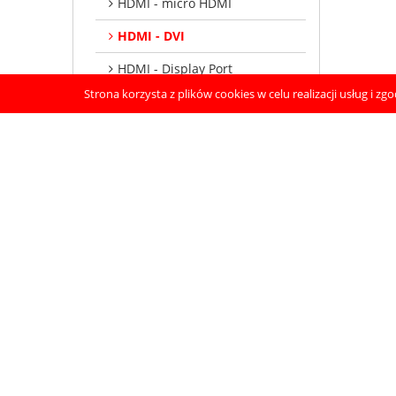
HDMI - micro HDMI
HDMI - DVI
HDMI - Display Port
Strona korzysta z plików cookies w celu realizacji usług i zg
Audio
Wtyki
Display Port
USB-A
USB-C
Adaptery
Toslink (optyczne)
Patchcordy
Głośnikowe
Dystrybucja sygnałów HDMI / DVI /