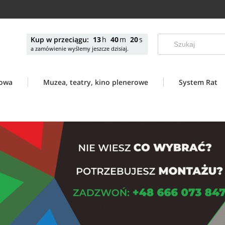
Kup w przeciągu:
13
40
19
a zamówienie wyślemy jeszcze dzisiaj.
nowa
Muzea, teatry, kino plenerowe
System Rat