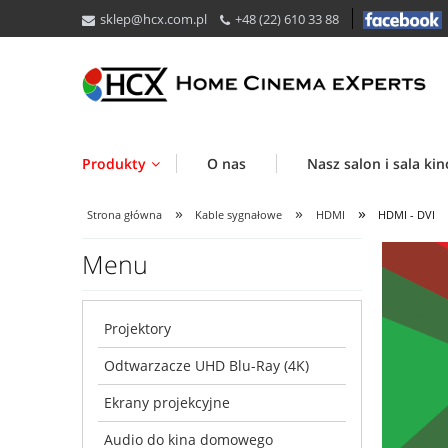
sklep@hcx.com.pl
+48 (22) 610 33 88
Produkty
O nas
Nasz salon i sala ki
»
»
»
Strona główna
Kable sygnałowe
HDMI
HDMI - DVI
Menu
Projektory
Odtwarzacze UHD Blu-Ray (4K)
Ekrany projekcyjne
Audio do kina domowego