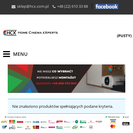
sklep@hcx.com.pl
+48 (22) 610 33 88
(PUSTY)
Nie znaleziono produktów spełniających podane kryteria.