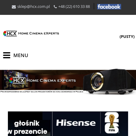
sklep@hcx.com.pl
+48 (22) 610 33 88
(PUSTY)