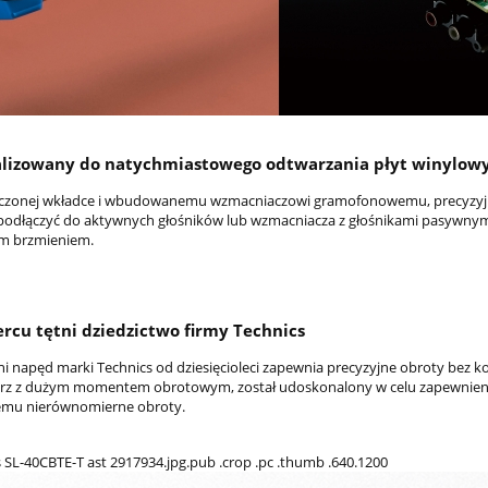
lizowany do natychmiastowego odtwarzania płyt winylow
ączonej wkładce i wbudowanemu wzmacniaczowi gramofonowemu, precyzyjn
podłączyć do aktywnych głośników lub wzmacniacza z głośnikami pasywnymi,
ym brzmieniem.
ercu tętni dziedzictwo firmy Technics
i napęd marki Technics od dziesięcioleci zapewnia precyzyjne obroty bez k
erz z dużym momentem obrotowym, został udoskonalony w celu zapewnienia 
emu nierównomierne obroty.