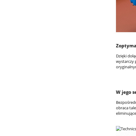
Zoptyma
Dzięki doł
wystarczy 
oryginaln
W jego s
Bezpośredn
obraca tal
eliminując