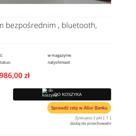
 bezpośrednim , bluetooth,
ć:
w magazynie
status:
natychmiast
986,00 zł
.
DO KOSZYKA
Zyskujesz
2
pkt [
?
]
dodaj do przechowalni