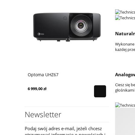
Naturaln
Wykonane z
każdej prze
Analogo
Optoma UHZ67
Ciesz się 
6 999,00 zł
głośnikami
Newsletter
Podaj swój adres e-mail, jeżeli chcesz
otrzymywać informacje o nowościach i