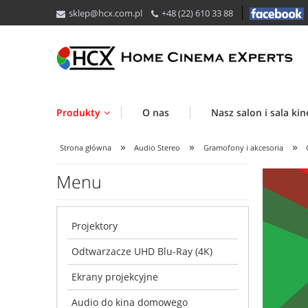
sklep@hcx.com.pl
+48 (22) 610 33 88
Produkty
O nas
Nasz salon i sala ki
»
»
»
Strona główna
Audio Stereo
Gramofony i akcesoria
Menu
Projektory
Odtwarzacze UHD Blu-Ray (4K)
Ekrany projekcyjne
Audio do kina domowego