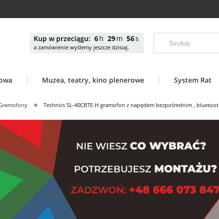
Kup w przeciągu:
6
29
54
a zamówienie wyślemy jeszcze dzisiaj.
nowa
Muzea, teatry, kino plenerowe
System Rat
»
Gramofony
Technics SL-40CBTE-H gramofon z napędem bezpośrednim , bluetooth,