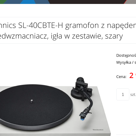
hnics SL-40CBTE-H gramofon z napędem
edwzmacniacz, igła w zestawie, szary
Dostępnoś
Wysyłka / 
2 
Cena:
szt