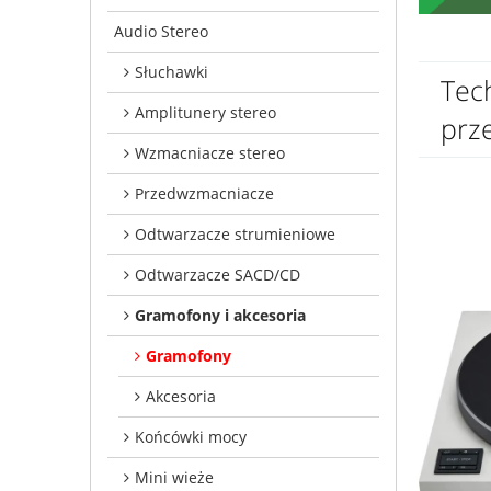
Audio Stereo
Słuchawki
Tec
Amplitunery stereo
prz
Wzmacniacze stereo
Przedwzmacniacze
Odtwarzacze strumieniowe
Odtwarzacze SACD/CD
Gramofony i akcesoria
Gramofony
Akcesoria
Końcówki mocy
Mini wieże