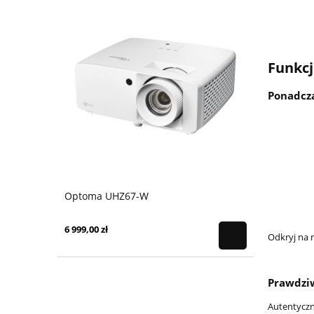
Funkcj
Ponadcza
Optoma UHZ67-W
6 999,00 zł
Odkryj na 
Prawdzi
Autentyczn