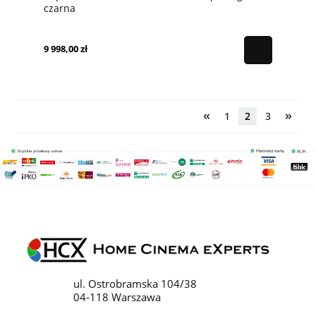
czarna
9 998,00 zł
«
»
1
2
3
ul. Ostrobramska 104/38
04-118 Warszawa