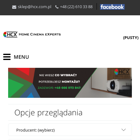
sklep@hcx.com.pl
+48 (22) 610 33 88
(PUSTY)
Opcje przeglądania
Producent: (wybierz)