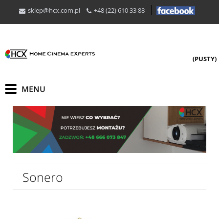
sklep@hcx.com.pl
+48 (22) 610 33 88
(PUSTY)
Sonero