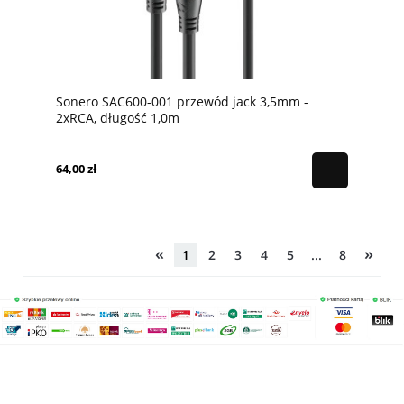
Sonero SAC600-001 przewód jack 3,5mm -
2xRCA, długość 1,0m
64,00 zł
«
»
1
2
3
4
5
...
8